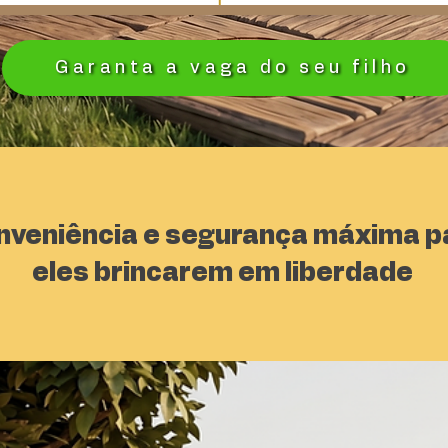
Garanta a vaga do seu filho
nveniência e segurança máxima p
eles brincarem em liberdade