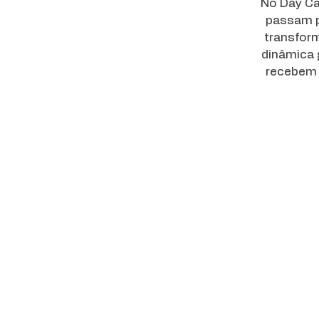
No Day Ca
passam p
transfor
dinâmica 
recebem a