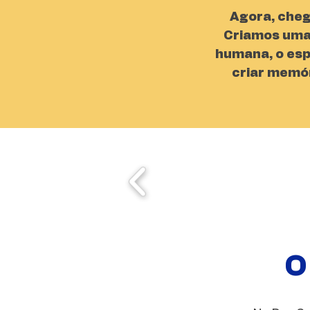
Agora, chego
Criamos uma 
humana, o esp
criar memór
O