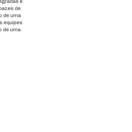
egradas e
apazes de
io de uma
s equipes
co de uma