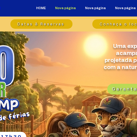
HOME
Nova página
Nova página
Nova página
Datas & Reservas
Conheça o loc
Uma expe
acampa
projetada p
com a natur
Garanta
s 17h30