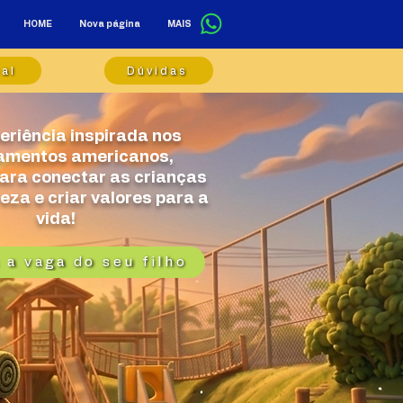
HOME
Nova página
MAIS
al
Dúvidas
riência inspirada nos
mentos americanos,
ara conectar as crianças
eza e criar valores para a
vida!
 a vaga do seu filho