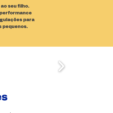
ao seu filho.
a performance
ngulações para
os pequenos.
es