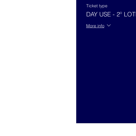
Ticket type
DAY USE - 2º LOT
More info