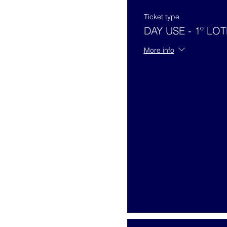
Ticket type
DAY USE - 1º LOT
More info