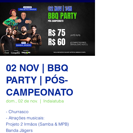
02 NOV | BBQ
PARTY | PÓS-
CAMPEONATO
dom., 02 de nov.
  |  
Indaiatuba
- Churrasco
- Atrações musicais:
Projeto 2 Irmãos (Samba & MPB)
Banda Jägers