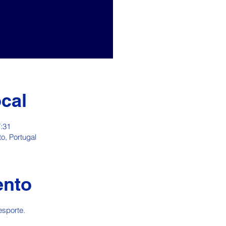
ocal
7:31
o, Portugal
ento
esporte.