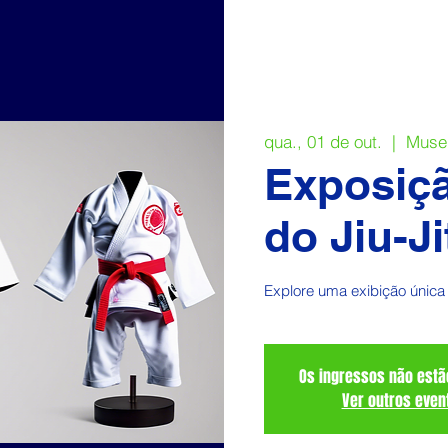
qua., 01 de out.
  |  
Museu
Exposiçã
do Jiu-J
Explore uma exibição única 
Os ingressos não estã
Ver outros even